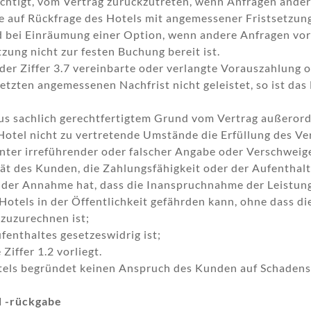
echtigt, vom Vertrag zurückzutreten, wenn Anfragen ande
 auf Rückfrage des Hotels mit angemessener Fristsetzung 
nd bei Einräumung einer Option, wenn andere Anfragen vo
zung nicht zur festen Buchung bereit ist.
der Ziffer 3.7 vereinbarte oder verlangte Vorauszahlung 
etzten angemessenen Nachfrist nicht geleistet, so ist das
 aus sachlich gerechtfertigtem Grund vom Vertrag außerord
otel nicht zu vertretende Umstände die Erfüllung des V
ter irreführender oder falscher Angabe oder Verschweig
tät des Kunden, die Zahlungsfähigkeit oder der Aufenthal
 der Annahme hat, dass die Inanspruchnahme der Leistung
Hotels in der Öffentlichkeit gefährden kann, ohne dass d
zuzurechnen ist;
fenthaltes gesetzeswidrig ist;
iffer 1.2 vorliegt.
otels begründet keinen Anspruch des Kunden auf Schadens
d -rückgabe