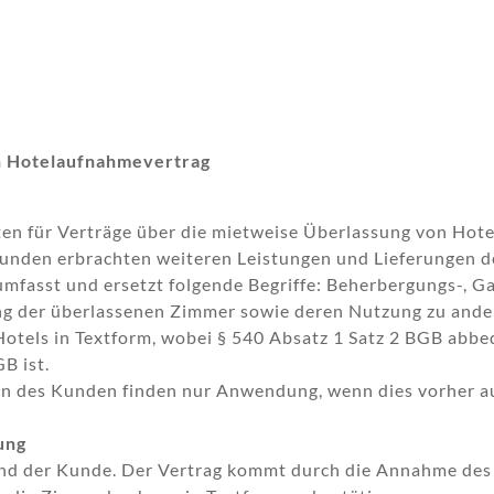
n Hotelaufnahmevertrag
en für Verträge über die mietweise Überlassung von Hote
nden erbrachten weiteren Leistungen und Lieferungen de
umfasst und ersetzt folgende Begriffe: Beherbergungs-, G
ng der überlassenen Zimmer sowie deren Nutzung zu and
otels in Textform, wobei § 540 Absatz 1 Satz 2 BGB abbe
B ist.
 des Kunden finden nur Anwendung, wenn dies vorher aus
ung
und der Kunde. Der Vertrag kommt durch die Annahme des