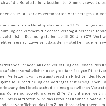
h auf die Bereitstellung bestimmter Zimmer, soweit diese
den ab 15:00 Uhr des vereinbarten Anreisetages zur Ve
 die Zimmer dem Hotel spätestens um 11:00 Uhr geräumt 
Räumung des Zimmers für dessen vertragsüberschreitende
verzeichnis) in Rechnung stellen, ab 18:00 Uhr 90%. Vert
teht es frei nachzuweisen, dass dem Hotel kein oder ein w
vertretende Schäden aus der Verletzung des Lebens, des 
ie auf einer vorsätzlichen oder grob fahrlässigen Pflicht
sigen Verletzung von vertragstypischen Pflichten des Hote
gsgemäße Durchführung des Vertrages erst ermöglichen un
verletzung des Hotels steht die eines gesetzlichen Vertrete
rüche sind, soweit in dieser Ziffer 7 nicht anderweitig 
es Hotels auftreten, wird das Hotel bei Kenntnis oder a
 Kunde ist verpflichtet, das ihm Zumutbare beizutragen, u