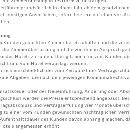
i, die Zimmerbuchung in Textform zu bestätigen.
erjähren grundsätzlich in einem Jahr ab dem gesetzlichen 
 sonstigen Ansprüchen, sofern letztere auf einer vorsätz
uhen.
hnung
vom Kunden gebuchten Zimmer bereitzuhalten und die vere
 für die Zimmerüberlassung und die von ihm in Anspruch 
se des Hotels zu zahlen. Dies gilt auch für vom Kunden di
racht und vom Hotel verauslagt werden.
n sich einschließlich der zum Zeitpunkt des Vertragsschl
okale Abgaben, die nach dem jeweiligen Kommunalrecht vo
msatzsteuer oder der Neueinführung, Änderung oder Absc
sschluss werden die Preise entsprechend angepasst. Bei 
ragsabschluss und Vertragserfüllung vier Monate übersch
g zu einer vom Kunden gewünschten nachträglichen Verri
r Aufenthaltsdauer des Kunden davon abhängig machen, das
 Hotels angemessen erhöht.