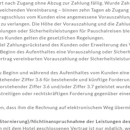
rt nach Zugang ohne Abzug zur Zahlung fällig. Wurde Zahl
bweichenden Vereinbarung – binnen zehn Tagen ab Zugang
rtragsschluss vom Kunden eine angemessene Vorauszahlung 
, zu verlangen. Die Höhe der Vorauszahlung und die Zahl
hlungen oder Sicherheitsleistungen für Pauschalreisen bl
es Kunden gelten die gesetzlichen Regelungen.
iel Zahlungsrückstand des Kunden oder Erweiterung des V
 Beginn des Aufenthaltes eine Vorauszahlung oder Sicherh
rtrag vereinbarten Vorauszahlung oder Sicherheitsleistun
, zu Beginn und während des Aufenthaltes vom Kunden ei
stehender Ziffer 3.6 für bestehende und künftige Forderu
orstehender Ziffer 3.6 und/oder Ziffer 3.7 geleistet wurde
streitigen oder rechtskräftigen Forderung gegenüber eine
en, dass ihm die Rechnung auf elektronischem Weg übermi
 Stornierung)/Nichtinanspruchnahme der Leistungen de
 mit dem Hotel geschlossenen Vertrag ist nur möglich, we