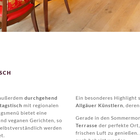
ISCH
s außerdem
durchgehend
Ein besonderes Highlight
tagstisch
mit regionalen
Allgäuer Künstlern
, dere
agsmenü bietet eine
Gerade in den Sommermon
 und veganen Gerichten, so
Terrasse
der perfekte Ort,
Selbstverständlich werden
frischen Luft zu genießen
et.