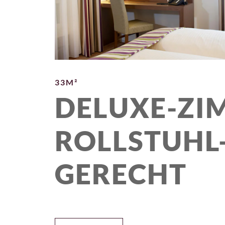
33M²
DELUXE-ZI
ROLLSTUHL
GERECHT