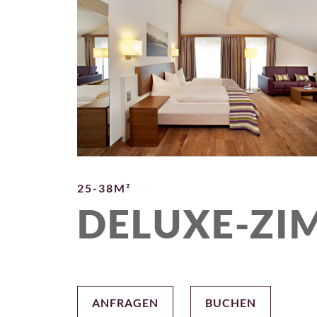
25-38M²
DELUXE-ZI
ANFRAGEN
BUCHEN